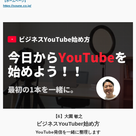
【ホームページ】
https://soune.co.jp/
【6】大園 敏之
ビジネスYouTuber始め方
YouTube発信を一緒に整理します