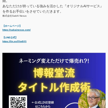
開。
あなただけが持っている強みを活かした『オリジナルAIサービス』
を作るお手伝いをさせていただきます。
株式会社SakAI Nexus
【ホームページ】
https://sakainexus.com/
【LINE公式】
https://lin.ee/lVw6jVi