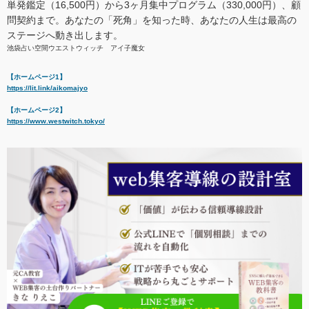
単発鑑定（16,500円）から3ヶ月集中プログラム（330,000円）、顧
問契約まで。あなたの「死角」を知った時、あなたの人生は最高の
ステージへ動き出します。
池袋占い空間ウエストウィッチ アイ子魔女
【ホームページ1】
https://lit.link/aikomajyo
【ホームページ2】
https://www.westwitch.tokyo/