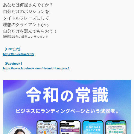
あなたは何屋さんですか？
自分だけのポジションを、
タイトルフレーズにして
理想のクライアントから
自分だけを選んでもらおう！
博報堂35年の経営コンサルタント
【LINE公式】
https://lin.ee/bWZzg2i
【Facebook】
https://www.facebook.com/hiromichi.nagata.1