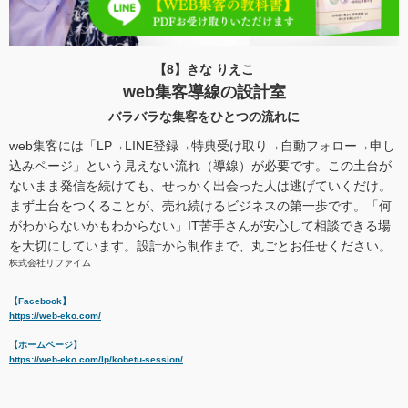
【8】きな りえこ
web集客導線の設計室
バラバラな集客をひとつの流れに
web集客には「LP→LINE登録→特典受け取り→自動フォロー→申し
込みページ」という見えない流れ（導線）が必要です。この土台が
ないまま発信を続けても、せっかく出会った人は逃げていくだけ。
まず土台をつくることが、売れ続けるビジネスの第一歩です。「何
がわからないかもわからない」IT苦手さんが安心して相談できる場
を大切にしています。設計から制作まで、丸ごとお任せください。
株式会社リファイム
【Facebook】
https://web-eko.com/
【ホームページ】
https://web-eko.com/lp/kobetu-session/