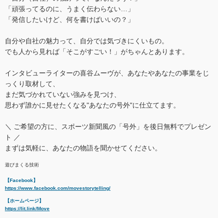
「頑張ってるのに、うまく伝わらない…」
「発信したいけど、何を書けばいいの？」
自分や自社の魅力って、自分では気づきにくいもの。
でも人から見れば「そこがすごい！」がちゃんとあります。
インタビューライターの喜谷ムーヴが、あなたやあなたの事業をじ
っくり取材して、
まだ気づかれていない強みを見つけ、
思わず誰かに見せたくなる"あなたの号外"に仕立てます。
＼ ご希望の方に、スポーツ新聞風の「号外」を後日無料でプレゼン
ト ／
まずは気軽に、あなたの物語を聞かせてください。
遊びまくる技術
【Facebook】
https://www.facebook.com/movestorytelling/
【ホームページ】
https://lit.link/Move