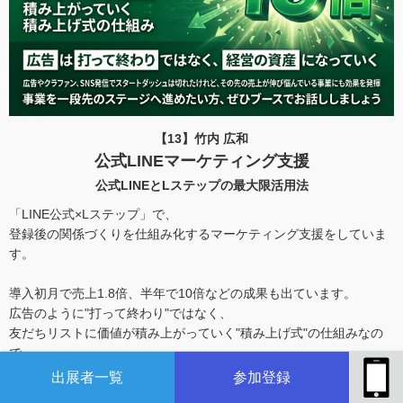
【13】竹内 広和
公式LINEマーケティング支援
公式LINEとLステップの最大限活用法
「LINE公式×Lステップ」で、
登録後の関係づくりを仕組み化するマーケティング支援をしていま
す。
導入初月で売上1.8倍、半年で10倍などの成果も出ています。
広告のように"打って終わり"ではなく、
友だちリストに価値が積み上がっていく"積み上げ式"の仕組みなの
で、
続けるほど成果が重なり、経営の資産になっていきます。
出展者一覧
参加登録