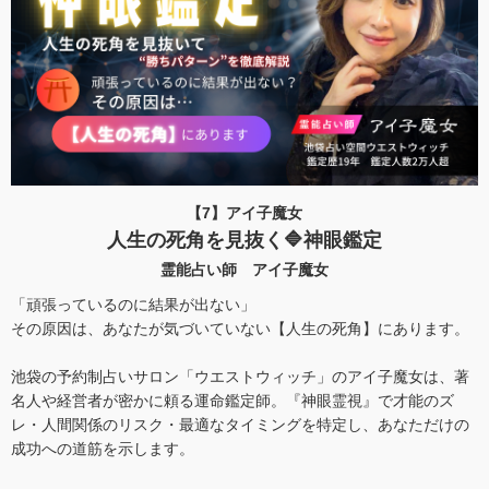
【7】アイ子魔女
人生の死角を見抜く🔷神眼鑑定
霊能占い師 アイ子魔女
「頑張っているのに結果が出ない」
その原因は、あなたが気づいていない【人生の死角】にあります。
池袋の予約制占いサロン「ウエストウィッチ」のアイ子魔女は、著
名人や経営者が密かに頼る運命鑑定師。『神眼霊視』で才能のズ
レ・人間関係のリスク・最適なタイミングを特定し、あなただけの
成功への道筋を示します。