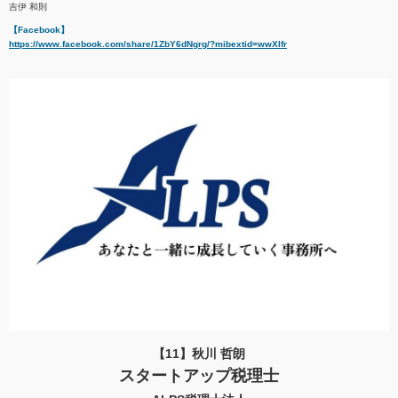
吉伊 和則
【Facebook】
https://www.facebook.com/share/1ZbY6dNgrg/?mibextid=wwXIfr
【11】秋川 哲朗
スタートアップ税理士